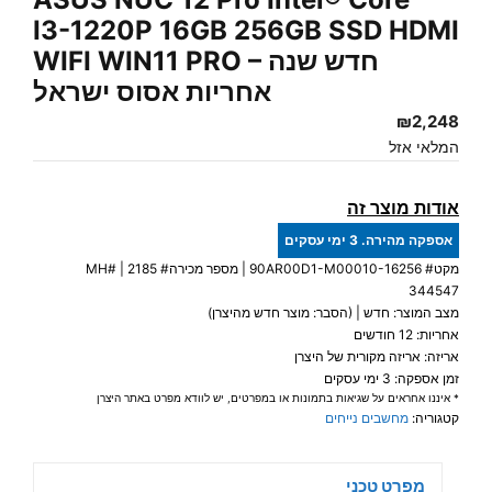
I3-1220P 16GB 256GB SSD HDMI
WIFI WIN11 PRO – חדש שנה
אחריות אסוס ישראל
₪
2,248
המלאי אזל
אודות מוצר זה
אספקה מהירה. 3 ימי עסקים
מקט#
90AR00D1-M00010-16256
| מספר מכירה# 2185 | MH#
344547
מצב המוצר: חדש | (הסבר: מוצר חדש מהיצרן)
אחריות: 12 חודשים
אריזה: אריזה מקורית של היצרן
זמן אספקה: 3 ימי עסקים
* איננו אחראים על שגיאות בתמונות או במפרטים, יש לוודא מפרט באתר היצרן
קטגוריה:
מחשבים נייחים
מפרט טכני