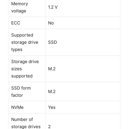
Memory
1.2 V
voltage
ECC
No
Supported
storage drive
SSD
types
Storage drive
sizes
M.2
supported
SSD form
M.2
factor
NVMe
Yes
Number of
storage drives
2