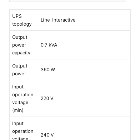
UPS
Line-Interactive
topology
Output
power
0.7 kVA
capacity
Output
360 W
power
Input
operation
220 V
voltage
(min)
Input
operation
240 V
voltage