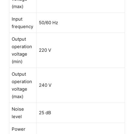
(max)
Input
50/60 Hz
frequency
Output
operation
220 V
voltage
(min)
Output
operation
240 V
voltage
(max)
Noise
25 dB
level
Power