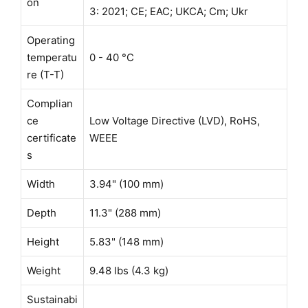
on
3: 2021; CE; EAC; UKCA; Cm; Ukr
Operating
temperatu
0 - 40 °C
re (T-T)
Complian
ce
Low Voltage Directive (LVD), RoHS,
certificate
WEEE
s
Width
3.94" (100 mm)
Depth
11.3" (288 mm)
Height
5.83" (148 mm)
Weight
9.48 lbs (4.3 kg)
Sustainabi