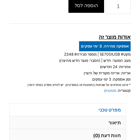
כמות
הוספה לסל
של
אל-פסק
Eaton
5E
אודות מוצר זה
700i
אספקה מהירה. 3 ימי עסקים
USB
מקט#
5E700IUSB
| מספר מכירה# 2348
-
מצב המוצר: חדש | (הסבר: מוצר חדש מהיצרן)
חדש-
אחריות: 24 חודשים
אחריות
אריזה: אריזה מקורית של היצרן
זמן אספקה: 3 ימי עסקים
שנתיים
* איננו אחראים על שגיאות בתמונות או במפרטים, יש לוודא מפרט באתר היצרן
ע"י
קטגוריה:
מטענים
איטון
ישראל
מפרט טכני
תיאור
חוות דעת (0)